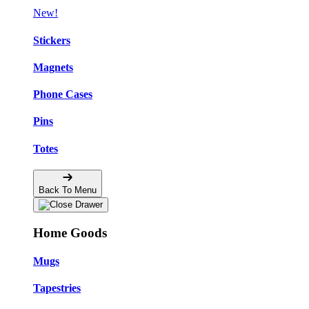
New!
Stickers
Magnets
Phone Cases
Pins
Totes
Back To Menu
Home Goods
Mugs
Tapestries