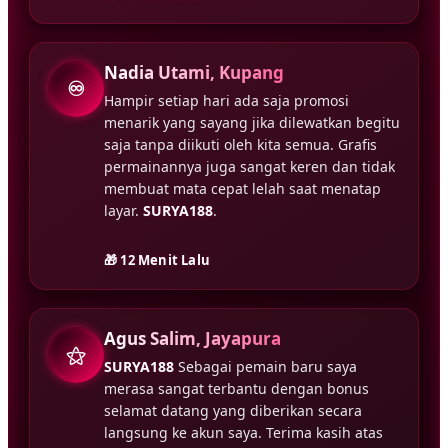
Nadia Utami, Kupang
♾
Hampir setiap hari ada saja promosi
menarik yang sayang jika dilewatkan begitu
saja tanpa diikuti oleh kita semua. Grafis
permainannya juga sangat keren dan tidak
membuat mata cepat lelah saat menatap
layar.
SURYA188
.
🎁 12 Menit Lalu
Agus Salim, Jayapura
⚝
SURYA188
Sebagai pemain baru saya
merasa sangat terbantu dengan bonus
selamat datang yang diberikan secara
langsung ke akun saya. Terima kasih atas