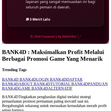
layanan yang sangat memuaskan ini bagi
seluruh pemain di daerah.
🎁 3 Menit Lalu
© 2026 Powered | By BANK4Dx "_"
BANK4D : Maksimalkan Profit Melalui
Berbagai Promosi Game Yang Menarik
Trending Tags
BANK4D
BANK4DLOGIN
BANK4DDAFTAR
BANK4DABOUT
BANK4DTUTORIAL
BANK4DPANDUAN
BANK4DGAME
BANK4DALTERNATIF
BANK4DTingkatkan penghasilan digital melalui strategi
pemanfaatan promosi permainan paling inovatif saat ini.
Bergabunglah sekarang untuk merasakan kemudahan meraih profit
setiap harinya