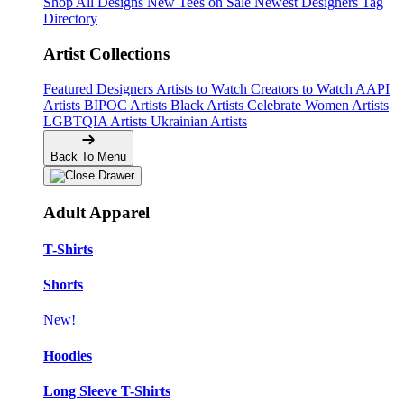
Shop All Designs
New Tees on Sale
Newest Designers
Tag
Directory
Artist Collections
Featured Designers
Artists to Watch
Creators to Watch
AAPI
Artists
BIPOC Artists
Black Artists
Celebrate Women Artists
LGBTQIA Artists
Ukrainian Artists
Back To Menu
Adult Apparel
T-Shirts
Shorts
New!
Hoodies
Long Sleeve T-Shirts