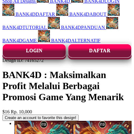
Shop All Designs
BANK4D
BANK4DLOGIN
BANK4DDAFTAR
BANK4DABOUT
BANK4DTUTORIAL
BANK4DPANDUAN
BANK4DGAME
BANK4DALTERNATIF
LOGIN
DAFTAR
Design ID: 74165272
BANK4D : Maksimalkan
Profit Melalui Berbagai
Promosi Game Yang Menarik
$16
Rp. 10,000
Create an account to favorite this design!