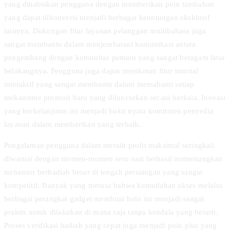
yang dihabiskan pengguna dengan memberikan poin tambahan
yang dapat dikonversi menjadi berbagai keuntungan eksklusif
lainnya. Dukungan fitur layanan pelanggan multibahasa juga
sangat membantu dalam menjembatani komunikasi antara
pengembang dengan komunitas pemain yang sangat beragam latar
belakangnya. Pengguna juga dapat menikmati fitur tutorial
interaktif yang sangat membantu dalam memahami setiap
mekanisme promosi baru yang diluncurkan secara berkala. Inovasi
yang berkelanjutan ini menjadi bukti nyata komitmen penyedia
layanan dalam memberikan yang terbaik.
Pengalaman pengguna dalam meraih profit maksimal seringkali
diwarnai dengan momen-momen seru saat berhasil memenangkan
turnamen berhadiah besar di tengah persaingan yang sangat
kompetitif. Banyak yang merasa bahwa kemudahan akses melalui
berbagai perangkat gadget membuat hobi ini menjadi sangat
praktis untuk dilakukan di mana saja tanpa kendala yang berarti.
Proses verifikasi hadiah yang cepat juga menjadi poin plus yang