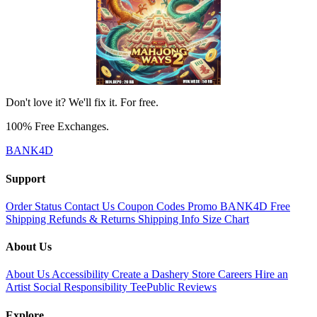
Don't love it? We'll fix it. For free.
100% Free Exchanges.
BANK4D
Support
Order Status
Contact Us
Coupon Codes
Promo BANK4D
Free
Shipping
Refunds & Returns
Shipping Info
Size Chart
About Us
About Us
Accessibility
Create a Dashery Store
Careers
Hire an
Artist
Social Responsibility
TeePublic Reviews
Explore