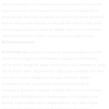
sering diapresiasi oleh komunitas karena memberikan kepastian
bagi setiap kerja keras yang telah dilakukan. Kejelasan dalam
penyampaian informasi mengenai syarat dan ketentuan membuat
pemain merasa diperlakukan secara adil dan terbuka oleh pihak
penyelenggara promosi tersebut. Semua faktor ini berkontribusi
dalam menciptakan loyalitas pengguna yang sangat tinggi.
BANK4DAlternatif
.
BANK4DResmi
Sebagai kesimpulan, memaksimalkan profit di
dunia hiburan digital adalah tentang bagaimana kita bersikap
cerdas dalam mengolah setiap sumber daya dan kesempatan yang
ada di depan mata. Jangan pernah ragu untuk mencoba fitur-fitur
baru dan teruslah memperluas jaringan informasi melalui
komunitas pemain yang kredibel dan berpengalaman di
bidangnya. Keamanan tetaplah menjadi faktor nomor satu yang
tidak boleh dikompromikan demi mengejar keuntungan yang
bersifat instan semata dalam jangka pendek saja. Masa depan