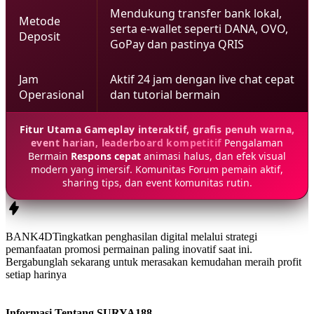
Mendukung transfer bank lokal,
Metode
serta e-wallet seperti DANA, OVO,
Deposit
GoPay dan pastinya QRIS
Jam
Aktif 24 jam dengan live chat cepat
Operasional
dan tutorial bermain
Fitur Utama Gameplay interaktif, grafis penuh warna,
event harian, leaderboard kompetitif
Pengalaman
Bermain
Respons cepat
animasi halus, dan efek visual
modern yang imersif. Komunitas Forum pemain aktif,
sharing tips, dan event komunitas rutin.
BANK4DTingkatkan penghasilan digital melalui strategi
pemanfaatan promosi permainan paling inovatif saat ini.
Bergabunglah sekarang untuk merasakan kemudahan meraih profit
setiap harinya
Informasi Tentang SURYA188