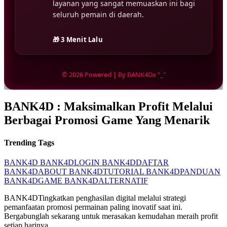
layanan yang sangat memuaskan ini bagi
seluruh pemain di daerah.
🎁 3 Menit Lalu
© 2026 Powered | By BANK4Dx "_"
BANK4D : Maksimalkan Profit Melalui
Berbagai Promosi Game Yang Menarik
Trending Tags
BANK4D
BANK4DLOGIN
BANK4DDAFTAR
BANK4DABOUT
BANK4DTUTORIAL
BANK4DPANDUAN
BANK4DGAME
BANK4DALTERNATIF
BANK4DTingkatkan penghasilan digital melalui strategi
pemanfaatan promosi permainan paling inovatif saat ini.
Bergabunglah sekarang untuk merasakan kemudahan meraih profit
setiap harinya