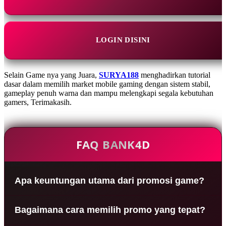
LOGIN DISINI
Selain Game nya yang Juara,
SURYA188
menghadirkan tutorial
dasar dalam memilih market mobile gaming dengan sistem stabil,
gameplay penuh warna dan mampu melengkapi segala kebutuhan
gamers, Terimakasih.
FAQ BANK4D
Apa keuntungan utama dari promosi game?
Keuntungan utama adalah pemain bisa
Bagaimana cara memilih promo yang tepat?
mendapatkan nilai imbalan yang jauh lebih tinggi
dibandingkan mode permainan standar. Hal ini