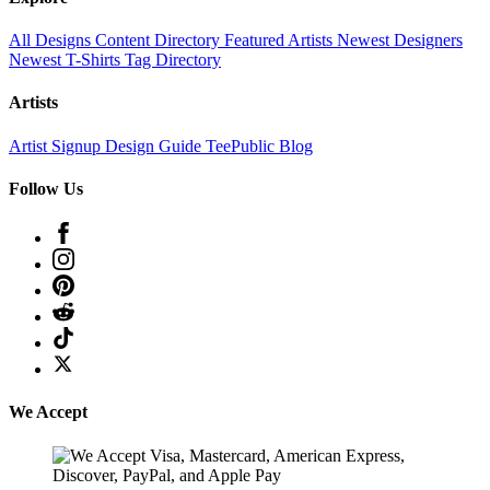
All Designs
Content Directory
Featured Artists
Newest Designers
Newest T-Shirts
Tag Directory
Artists
Artist Signup
Design Guide
TeePublic Blog
Follow Us
We Accept