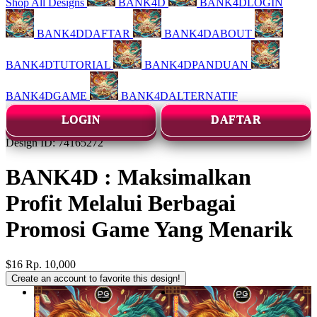
Shop All Designs
BANK4D
BANK4DLOGIN
BANK4DDAFTAR
BANK4DABOUT
BANK4DTUTORIAL
BANK4DPANDUAN
BANK4DGAME
BANK4DALTERNATIF
LOGIN
DAFTAR
Design ID: 74165272
BANK4D : Maksimalkan
Profit Melalui Berbagai
Promosi Game Yang Menarik
$16
Rp. 10,000
Create an account to favorite this design!