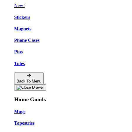
New!
Stickers
Magnets
Phone Cases
Pins
Totes
Back To Menu
Home Goods
Mugs
Tapestries