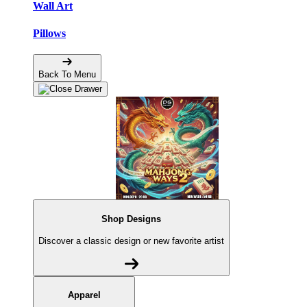
Wall Art
Pillows
Back To Menu
Shop Designs
Discover a classic design or new favorite artist
Apparel