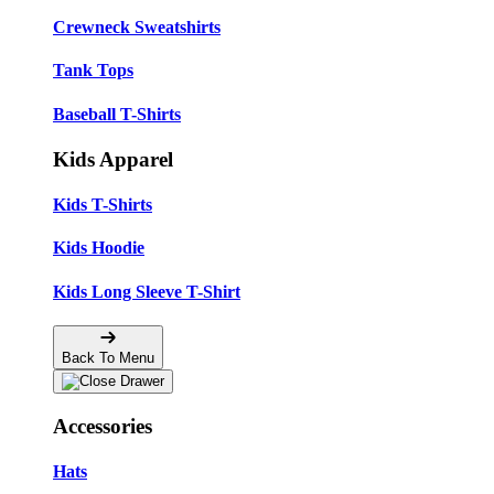
Crewneck Sweatshirts
Tank Tops
Baseball T-Shirts
Kids Apparel
Kids T-Shirts
Kids Hoodie
Kids Long Sleeve T-Shirt
Back To Menu
Accessories
Hats