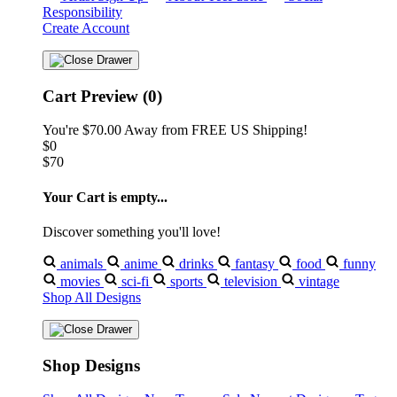
Responsibility
Create Account
Cart Preview (0)
You're
$70.00
Away from
FREE US Shipping!
$0
$70
Your Cart is empty...
Discover something you'll love!
animals
anime
drinks
fantasy
food
funny
movies
sci-fi
sports
television
vintage
Shop All Designs
Shop Designs