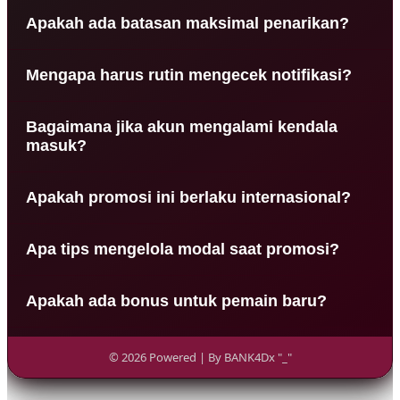
Pilihlah promosi yang memiliki persyaratan masuk
sangat efektif untuk mempercepat akumulasi
Apakah ada batasan maksimal penarikan?
akal dan sesuai dengan kemampuan bermain yang
keuntungan digital Anda.
dimiliki saat ini. Jangan terjebak pada nominal
Setiap platform memiliki kebijakan batas harian
besar jika misi yang diberikan terlalu mustahil.
Mengapa harus rutin mengecek notifikasi?
yang berbeda namun tetap fleksibel bagi para
pengguna aktif. Informasi mengenai hal ini
Notifikasi seringkali berisi penawaran terbatas
biasanya tertera jelas pada menu profil akun
Bagaimana jika akun mengalami kendala
yang hanya berlaku dalam hitungan jam untuk
masing-masing.
masuk?
memberikan kejutan spesial. Dengan rutin
mengecek pemain tidak akan melewatkan peluang
Segera gunakan fitur lupa kata sandi atau hubungi
emas yang ada.
Apakah promosi ini berlaku internasional?
tim bantuan teknis untuk melakukan pemulihan
akun secara resmi. Pastikan email yang terdaftar
Sebagian besar program dirancang untuk dapat
tetap aktif untuk menerima kode verifikasi baru.
Apa tips mengelola modal saat promosi?
diikuti oleh pemain dari berbagai wilayah dengan
penyesuaian mata uang lokal. Hal ini memudahkan
Gunakan modal secara bertahap dan jangan
transaksi bagi pengguna yang berada di dalam
Apakah ada bonus untuk pemain baru?
langsung menghabiskan seluruh dana dalam satu
negeri.
sesi permainan yang singkat. Manajemen
Biasanya tersedia paket selamat datang yang
keuangan yang baik adalah kunci untuk tetap
sangat menggiurkan bagi para pengguna yang
© 2026 Powered | By BANK4Dx "_"
bertahan di kompetisi.
baru saja mendaftarkan diri. Bonus ini bisa
digunakan sebagai modal awal untuk