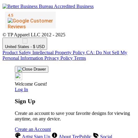
© TP Apparel LLC 2012 - 2025
United States - $ USD
Product Safety
Intellectual Property Policy
CA: Do Not Sell My
Personal Information
Privacy Policy
Terms
Welcome Guest!
Log In
Sign Up
Create an account to save your favorite designs for viewing
anytime, on any device.
Create an Account
Artist Sign Up
About TeePublic
Social